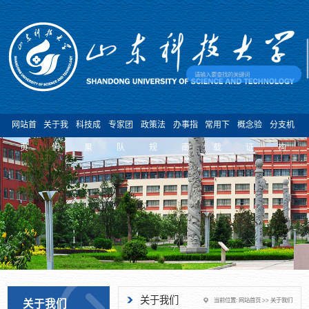
网站首
关于我
科技成
专家团
政策法
办事指
常用下
概念验
分支机
页
们
果
队
规
南
载
证
构
关于我们
当前位置:
网站首页
>>
关于我们
关于我们