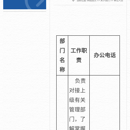
当前位置:
网站首页
>>
关于我们
>>
单位人员
部
门
工作职
办公电话
名
责
称
负责
对接上
级有关
管理部
门，了
解掌握