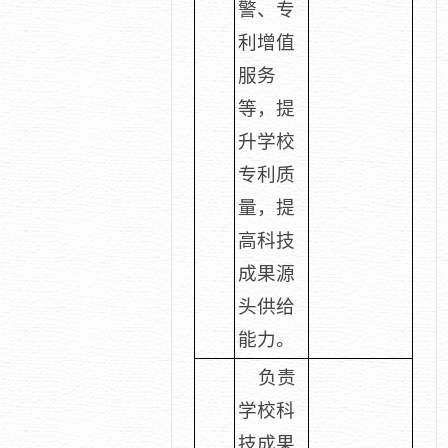
警、专
利增值
服务
等，提
升学校
专利质
量，提
高科技
成果源
头供给
能力。
负责
学校科
技成果