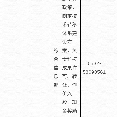
政策，
制定技
术转移
体系建
设方
综
案，负
合
责科技
0532-
信
成果许
58090561
息
可、转
部
让、作
价入
股、现
金奖励