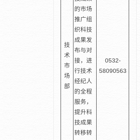
的市场
推广组
织科技
成果发
技
布与对
术
接，进
0532-
市
行技术
58090563
场
经纪人
部
的全程
服务，
提升科
技成果
转移转