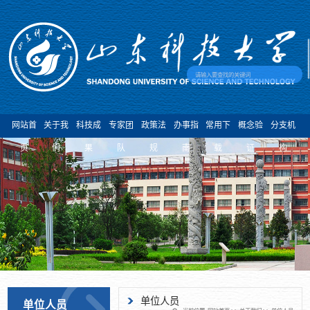
网站首
关于我
科技成
专家团
政策法
办事指
常用下
概念验
分支机
页
们
果
队
规
南
载
证
构
单位人员
单位人员