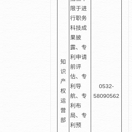
限于进
行职务
科技成
果披
露、专
利申请
知
前评
识
估、专
产
利导
0532-
权
航、专
58090562
运
利布
营
局、专
部
利预