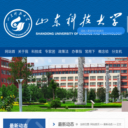
网站首
关于我
科技成
专家团
政策法
办事指
常用下
概念验
分支机
页
们
果
队
规
南
载
证
构
最新动态
当前位置:
网站首页
>>
最新动态
>> 正文
最新动态