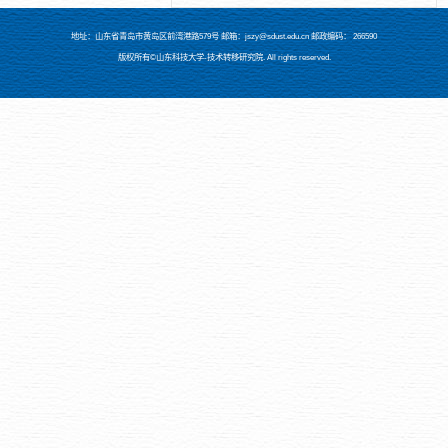
地址：山东省青岛市黄岛区前湾港路579号 邮箱：jszy@sdust.edu.cn 邮政编码： 266590
版权所有©山东科技大学-技术转移研究院. All rights reserved.