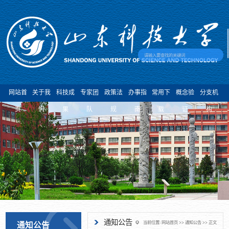
网站首
关于我
科技成
专家团
政策法
办事指
常用下
概念验
分支机
页
们
果
队
规
南
载
证
构
通知公告
当前位置:
网站首页
>>
通知公告
>> 正文
通知公告