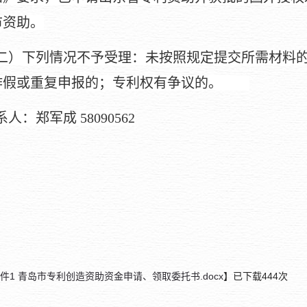
市资助。
二）下列情况不予受理：未按照规定提交所需材料
作假或重复申报的；专利权有争议的。
系人：郑军成
58090562
件1 青岛市专利创造资助资金申请、领取委托书.docx
】已下载
444
次