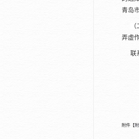
青岛
（
弄虚
联
附件【
附