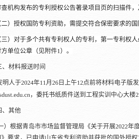
审查机构发布的专利授权公告著录项目页的扫描件，
（二）授权国防专利资助，需提交
符合保密要求的国
（三）对于多个
共有
专利权人的专利，第一专利权人
对方单位公章（见附件
1）。
三、材料报送时间
发明人于
202
4
年
11
月
2
6
日上午
12点前将材料电子版
dust.edu.cn
，
委托书
纸质件送到工程实训中心大楼
四、其他
一）根据青岛市市场监督管理局《关于开展
2022
知》要求，已申请山东省专利资助并获批的国外授权