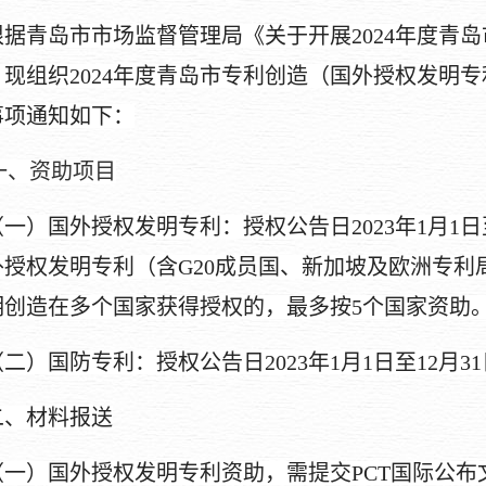
根据青岛市市场监督管理局《关于开展
202
4
年度青岛
现组织202
4
年度青岛市专利创造（国外授权发明专
事项通知如下：
一、资助项目
（一）国外授权发明专利：授权公告日
202
3
年
1月1日
外授权
发明专利（
含
G20成员国、新加坡及欧洲专利
明创造在多个国家获得授权的，最多按
5个国家资助
（二）国防专利：授权公告日
202
3
年
1月1日至12月
二、材料报送
（一）国外授权发明专利资助，需提交
PCT国际公