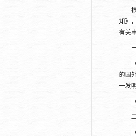
知》
，
有关
的国
一发