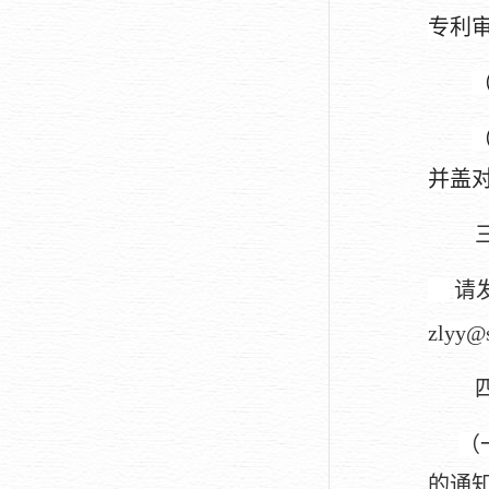
专利
并盖
请
zlyy@s
（
的通