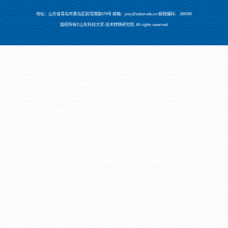
地址：山东省青岛市黄岛区前湾港路579号 邮箱：jszy@sdust.edu.cn 邮政编码： 266590
版权所有©山东科技大学-技术转移研究院. All rights reserved.