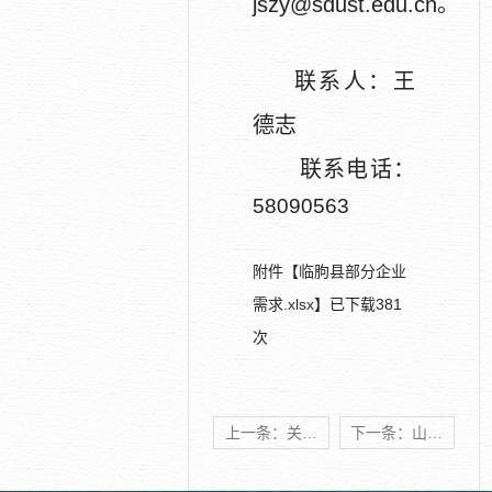
jszy@sdust.edu.cn。
联系人：王
德志
联系电话：
58090563
附件【
临朐县部分企业
需求.xlsx
】已下载
381
次
上一条：关于转发济南新旧动能转换起步区绿色低碳高质量发展产业机会清单的通知
下一条：山东科技大市场需求清单