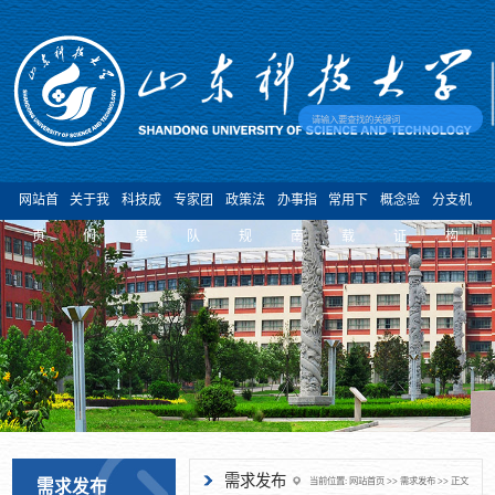
网站首
关于我
科技成
专家团
政策法
办事指
常用下
概念验
分支机
页
们
果
队
规
南
载
证
构
需求发布
当前位置:
网站首页
>>
需求发布
>> 正文
需求发布