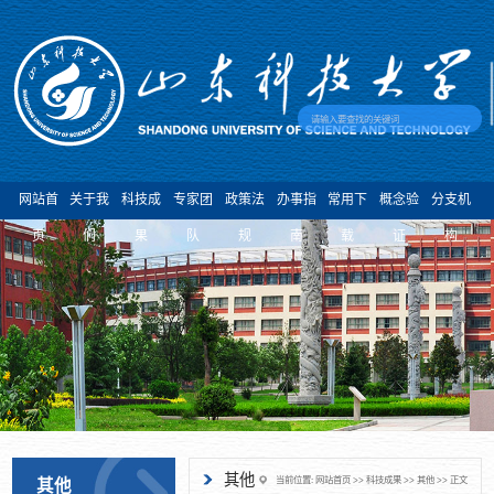
网站首
关于我
科技成
专家团
政策法
办事指
常用下
概念验
分支机
页
们
果
队
规
南
载
证
构
其他
当前位置:
网站首页
>>
科技成果
>>
其他
>> 正文
其他