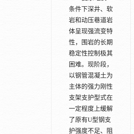
条件下深井、软
岩和动压巷道岩
体呈现强流变特
性，围岩的长期
稳定性控制极其
困难。现阶段，
以钢管混凝土为
主体的强力刚性
支架支护型式在
一定程度上缓解
了原有
U
型钢支
护强度不足、阻