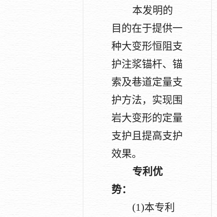
本发明的
目的在于提供一
种大变形恒阻支
护注浆锚杆、锚
索及巷道定量支
护方法，实现围
岩大变形的定量
支护且提高支护
效果。
专利优
势：
(1)
本专利