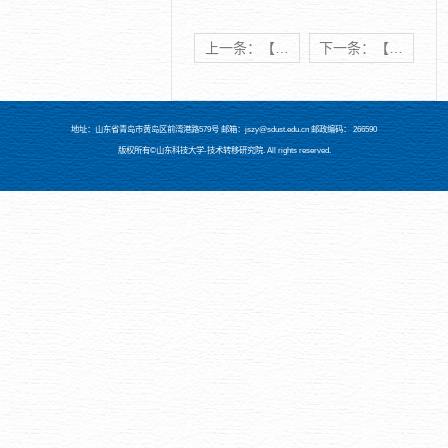
上一条：【专利成果推介第4期】 地下空间开发专题
下一条：【专利成果推介第2期】 海洋开发、应用专题
地址：山东省青岛市黄岛区前湾港路579号 邮箱：jszy@sdust.edu.cn 邮政编码： 266590
版权所有©山东科技大学-技术转移研究院. All rights reserved.