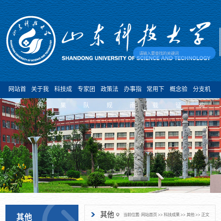
网站首
关于我
科技成
专家团
政策法
办事指
常用下
概念验
分支机
页
们
果
队
规
南
载
证
构
其他
当前位置:
网站首页
>>
科技成果
>>
其他
>> 正文
其他