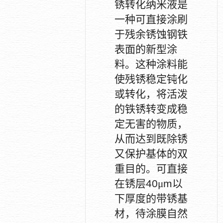
锈转化纳米液是
一种可直接涂刷
于残余锈蚀钢铁
表面的新型涂
料。这种涂料能
使残锈稳定钝化
或转化，将活泼
的铁锈转变成稳
定无害的物质，
从而达到既除锈
又保护基体的双
重目的。可直接
在锈层
40
μ
m
以
下厚度的带锈基
材，待涂膜自然