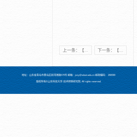
上一条：【科技成果推介第32期】 现代海洋
下一条：【科技成果推介第30期】 高端装备制造
地址：山东省青岛市黄岛区前湾港路579号 邮箱：jszy@sdust.edu.cn 邮政编码： 266590
版权所有©山东科技大学-技术转移研究院. All rights reserved.