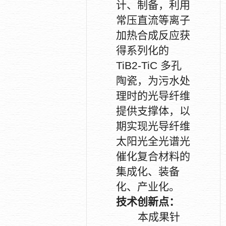
计、制备，利用
常压直流等离子
加热合成反应获
得系列化的
TiB2-TiC
多孔
陶瓷，为污水处
理时的光导纤维
提供支撑体，以
期实现光导纤维
太阳光全光谱光
催化复合材料的
集成化、装备
化、产业化。
技术创新点：
本成果针